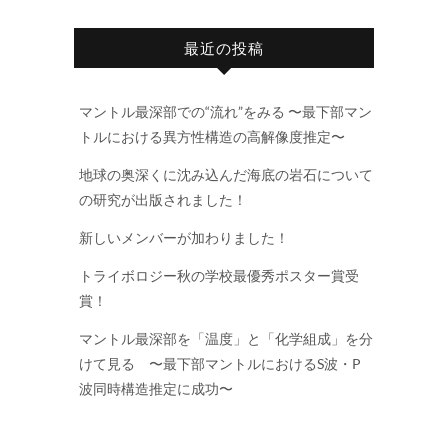
最近の投稿
マントル最深部での“流れ”をみる 〜最下部マン
トルにおける異方性構造の高解像度推定〜
地球の奥深くに沈み込んだ海底の岩石について
の研究が出版されました！
新しいメンバーが加わりました！
トライボロジー秋の学校最優秀ポスター賞受
賞！
マントル最深部を「温度」と「化学組成」を分
けて見る 〜最下部マントルにおけるS波・P
波同時構造推定に成功〜