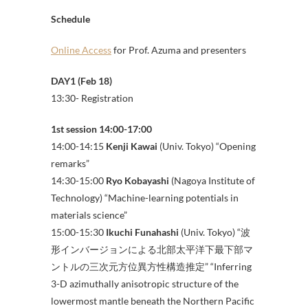
Schedule
Online Access
for Prof. Azuma and presenters
DAY1 (Feb 18)
13:30- Registration
1st session 14:00-17:00
14:00-14:15
Kenji Kawai
(Univ. Tokyo) “Opening
remarks”
14:30-15:00
Ryo Kobayashi
(Nagoya Institute of
Technology) “Machine-learning potentials in
materials science”
15:00-15:30
Ikuchi Funahashi
(Univ. Tokyo) “波
形インバージョンによる北部太平洋下最下部マ
ントルの三次元方位異方性構造推定” “Inferring
3-D azimuthally anisotropic structure of the
lowermost mantle beneath the Northern Pacific