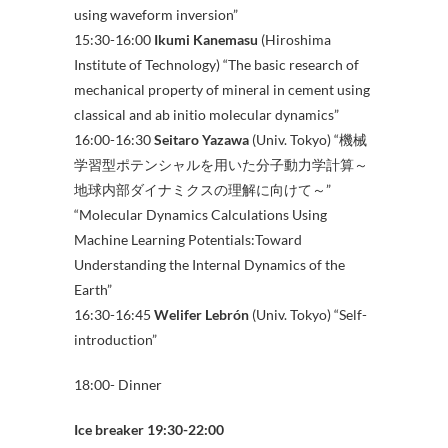
using waveform inversion”
15:30-16:00
Ikumi Kanemasu
(Hiroshima
Institute of Technology) “The basic research of
mechanical property of mineral in cement using
classical and ab initio molecular dynamics”
16:00-16:30
Seitaro Yazawa
(Univ. Tokyo) “機械
学習型ポテンシャルを用いた分子動力学計算～
地球内部ダイナミクスの理解に向けて～”
“Molecular Dynamics Calculations Using
Machine Learning Potentials:Toward
Understanding the Internal Dynamics of the
Earth”
16:30-16:45
Welifer Lebrón
(Univ. Tokyo) “Self-
introduction”
18:00- Dinner
Ice breaker 19:30-22:00