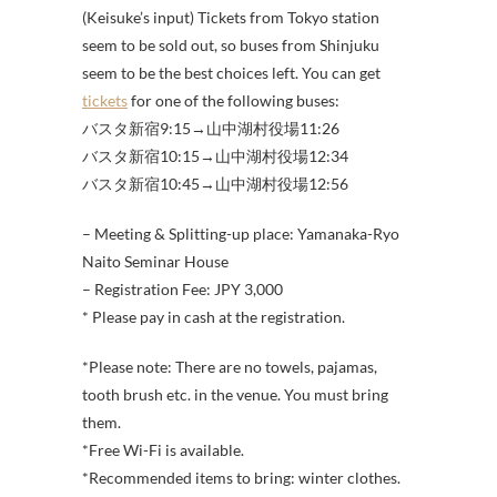
(Keisuke’s input) Tickets from Tokyo station
seem to be sold out, so buses from Shinjuku
seem to be the best choices left. You can get
tickets
for one of the following buses:
バスタ新宿9:15→山中湖村役場11:26
バスタ新宿10:15→山中湖村役場12:34
バスタ新宿10:45→山中湖村役場12:56
– Meeting & Splitting-up place: Yamanaka-Ryo
Naito Seminar House
– Registration Fee: JPY 3,000
* Please pay in cash at the registration.
*Please note: There are no towels, pajamas,
tooth brush etc. in the venue. You must bring
them.
*Free Wi-Fi is available.
*Recommended items to bring: winter clothes.