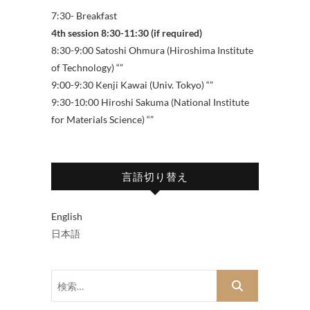
7:30- Breakfast
4th session 8:30-11:30 (if required)
8:30-9:00 Satoshi Ohmura (Hiroshima Institute
of Technology) “”
9:00-9:30 Kenji Kawai (Univ. Tokyo) “”
9:30-10:00 Hiroshi Sakuma (National Institute
for Materials Science) “”
言語切り替え
English
日本語
検
索…