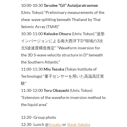
10:00-10:30
Tarudee “Gil” Autaijaratrasmee
(Univ. Tokyo) “Preliminary measurements of the
shear wave splitting beneath Thailand by Thai
Seismic Array (TSAR)”
10:30-11:00
Keisuke Otsuru
(Univ. Tokyo) “波形
インバージョンによる南大西洋下D″領域の3次
元S波速度構造推定” “Waveform inversion for
the 3D S-wave velocity structure in D″ beneath
the Southern Atlantic”
11:00-11:30
Miu Tezuka
(Tokyo Institute of
Technology) “量子センサーを用いた高温高圧実
験”
11:30-12:00
Toru Obayashi
(Univ. Tokyo)
“Extension of the waveform inversion method to
the liquid area”
12:20- Group photo
12:30- Lunch @
Kosaku
or
Steak-Sakaba