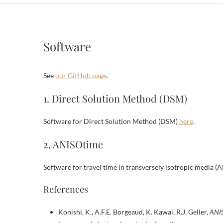
Software
See
our GitHub page
.
1. Direct Solution Method (DSM)
Software for Direct Solution Method (DSM)
here
.
2. ANISOtime
Software for travel time in transversely isotropic media 
References
Konishi, K., A.F.E. Borgeaud, K. Kawai, R.J. Geller,
ANI