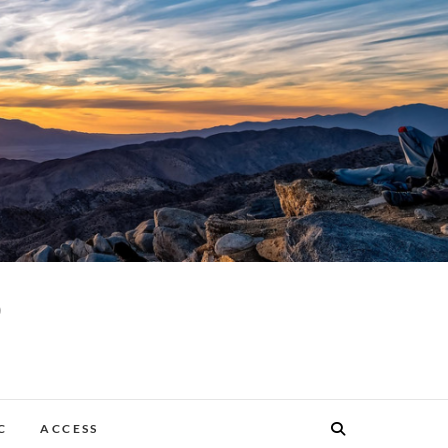
p
C
ACCESS