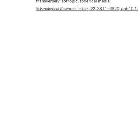
transversely isotropic, spherical media,
Seismological Research Letters,
92,
3811–3820, doi:10.