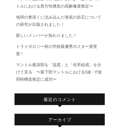
トルにおける異方性構造の高解像度推定〜
地球の奥深くに沈み込んだ海底の岩石について
の研究が出版されました！
新しいメンバーが加わりました！
トライボロジー秋の学校最優秀ポスター賞受
賞！
マントル最深部を「温度」と「化学組成」を分
けて見る 〜最下部マントルにおけるS波・P波
同時構造推定に成功〜
最近のコメント
アーカイブ