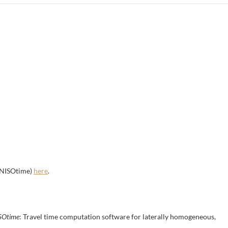
(ANISOtime)
here
.
SOtime
: Travel time computation software for laterally homogeneous,