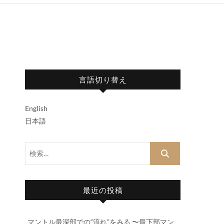
言語切り替え
English
日本語
検
索…
最近の投稿
マントル最深部での“流れ”をみる 〜最下部マン