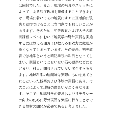
は困難でした。また、現場の写真やスケッチに
よって、ある程度現場を想像することできます
が、現場に着いてその地質にすぐに直感的に現
実と結びつけることは専門家でも難しいことが
あります。そのため、初等教育および大学の教
養課程レベルにおいて地質学の野外実習を実施
するには教える側および教わる側双方に敷居が
高くなってしまっています。その結果、初等教
育では地学というと暗記重視の科目となってし
まい、実習というとせいぜい石の観察などにと
どまり、科目が開設されていない場合すらあり
ます。地球科学の醍醐味は実際にものを見てさ
わるといった観察および体験の実習にあり、そ
のことによって理解の度合いが全く異なりま
す。そこで、地球科学の普及およびリテラシー
の向上のために野外実習を気軽に行うことがで
きる教材の開発が必要であると考えました。