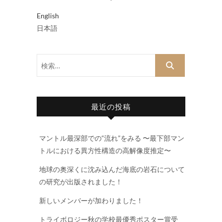
English
日本語
検
索…
最近の投稿
マントル最深部での“流れ”をみる 〜最下部マン
トルにおける異方性構造の高解像度推定〜
地球の奥深くに沈み込んだ海底の岩石について
の研究が出版されました！
新しいメンバーが加わりました！
トライボロジー秋の学校最優秀ポスター賞受