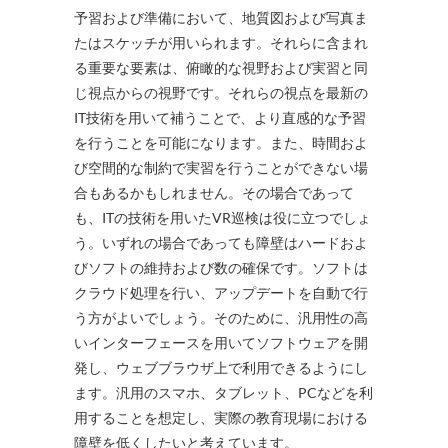
予習および準備において、地質図および写真ま
たはスケッチが用いられます。それらに含まれ
る重要な要素は、俯瞰的な視野および実習と同
じ視点からの視野です。それらの視点を最新の
IT技術を用いて補うことで、より直感的な予習
を行うことを可能になります。また、時間およ
び空間的な制約で実習を行うことができない場
合もあるかもしれません。その場合であって
も、ITの技術を用いたVR巡検は役に立つでしょ
う。いずれの場合であっても障壁はハードおよ
びソフトの維持および数の確保です。ソフトは
クラウド処理を行い、アップデートを自動で行
う方がよいでしょう。そのために、汎用性の高
いインターフェースを用いてソフトウェアを開
発し、ウェブブラウザ上で利用できるようにし
ます。汎用のスマホ、タブレット、PCなどを利
用することを想定し、実際の教育現場における
障壁を低くしたいと考えています。