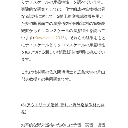
りナノスケールの摩擦特性、を調べています。
実験的な研究としては、化学組成や鉱物種の異
なる試料に対して、2軸圧縮摩擦試験機を用い
た擬似断層面での摩擦係数や回収試料の顕微鏡
観察からミクロンスケールの摩擦特性を調べて
います(
Kawai et al. 2015
)。それらの結果をもと
にナノスケールとミクロンスケールの摩擦特性
を結びつける新しい物理法則の解明に挑んでい
ます。
これは物材研の佐久間博博士と広島大学の片山
郁夫教授との共同研究です。
(6) アウトリーチ活動 (新しい野外巡検教材の開
発)
効率的な野外巡検のためには予習、実習、復習