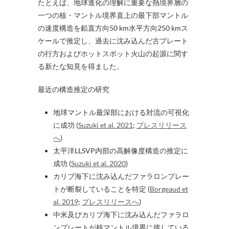
たとえば、地球進化の理解に重要な熱境界層の
一つの核・マントル境界直上の最下部マントル
の速度構造を鉛直方向50 km水平方向250 kmス
ケールで推定し、過去に沈み込んだ古プレート
の行方およびホットスポット火山の起源に関す
る新たな知見を得ました。
最近の構造推定の研究
地球マントル最深部における対流の可視化
に成功 (
Suzuki et al. 2021
;
プレスリリース
へ
)
太平洋LLSVP内部の高解像度構造の推定に
成功 (
Suzuki et al. 2020
)
カリブ海下に沈み込んだファラロンプレー
トが断裂していることを特定 (
Borgeaud et
al. 2019
;
プレスリリースへ
)
中米及びカリブ海下に沈み込んだファラロ
ンプレートが核マントル境界に接している