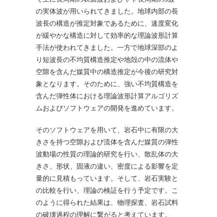
の実体波が用いられてきました。地球内部の長
波長の構造が推定対象であるために、速度変化
が緩やかな構造に対して効率的な理論波形計算
手法が使われてきました。一方で地球深部のよ
り短波長の不均質構造推定や地殻の中の流体や
空隙を含んだ媒質中の構造推定が今後の研究対
象となります。そのために、強い不均質構造を
含んだ弾性体における理論波形計算アルゴリズ
ムおよびソフトウェアの開発を進めています。
そのソフトウェアを用いて、岩石中に有限の大
きさを持つ空隙および流体を含んだ媒質の弾性
波動場の性質の理論的研究を行い、散乱体の大
きさ、形状、固液の違い、密度による影響を定
量的に見積もっています。そして、岩石実験と
の比較を行い、理論の検証を行う予定です。こ
のように得られた結果は、物理探査、岩石試料
の破壊過程の理解に繋がると考えています。