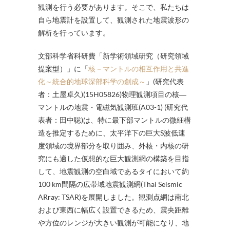
観測を行う必要があります。そこで、私たちは
自ら地震計を設置して、観測された地震波形の
解析を行っています。
文部科学省科研費「新学術領域研究（研究領域
提案型）」に「
核－マントルの相互作用と共進
化～統合的地球深部科学の創成～
」(研究代表
者：土屋卓久)(15H05826)物理観測項目の核―
マントルの地震・電磁気観測班(A03-1) (研究代
表者：田中聡)は、特に最下部マントルの微細構
造を推定するために、太平洋下の巨大S波低速
度領域の境界部分を取り囲み、外核・内核の研
究にも適した仮想的な巨大観測網の構築を目指
して、地震観測の空白域であるタイにおいて約
100 km間隔の広帯域地震観測網(Thai Seismic
ARray: TSAR)を展開しました。観測点網は南北
および東西に幅広く設置できるため、震央距離
や方位のレンジが大きい観測が可能になり、地