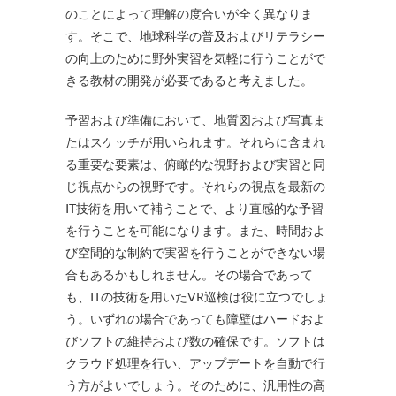
のことによって理解の度合いが全く異なりま
す。そこで、地球科学の普及およびリテラシー
の向上のために野外実習を気軽に行うことがで
きる教材の開発が必要であると考えました。
予習および準備において、地質図および写真ま
たはスケッチが用いられます。それらに含まれ
る重要な要素は、俯瞰的な視野および実習と同
じ視点からの視野です。それらの視点を最新の
IT技術を用いて補うことで、より直感的な予習
を行うことを可能になります。また、時間およ
び空間的な制約で実習を行うことができない場
合もあるかもしれません。その場合であって
も、ITの技術を用いたVR巡検は役に立つでしょ
う。いずれの場合であっても障壁はハードおよ
びソフトの維持および数の確保です。ソフトは
クラウド処理を行い、アップデートを自動で行
う方がよいでしょう。そのために、汎用性の高