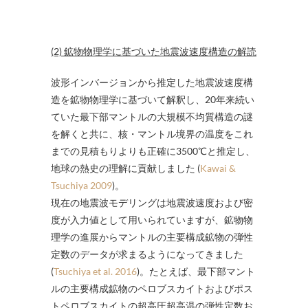
(2) 鉱物物理学に基づいた地震波速度構造の解読
波形インバージョンから推定した地震波速度構
造を鉱物物理学に基づいて解釈し、20年来続い
ていた最下部マントルの大規模不均質構造の謎
を解くと共に、核・マントル境界の温度をこれ
までの見積もりよりも正確に3500℃と推定し、
地球の熱史の理解に貢献しました (
Kawai &
Tsuchiya 2009
)。
現在の地震波モデリングは地震波速度および密
度が入力値として用いられていますが、鉱物物
理学の進展からマントルの主要構成鉱物の弾性
定数のデータが求まるようになってきました
(
Tsuchiya et al. 2016
)。たとえば、最下部マント
ルの主要構成鉱物のペロブスカイトおよびポス
トペロブスカイトの超高圧超高温の弾性定数お