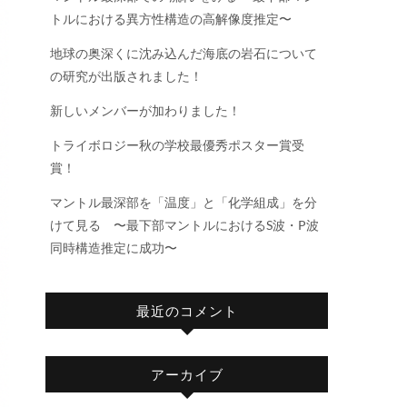
トルにおける異方性構造の高解像度推定〜
地球の奥深くに沈み込んだ海底の岩石について
の研究が出版されました！
新しいメンバーが加わりました！
トライボロジー秋の学校最優秀ポスター賞受
賞！
マントル最深部を「温度」と「化学組成」を分
けて見る 〜最下部マントルにおけるS波・P波
同時構造推定に成功〜
最近のコメント
アーカイブ