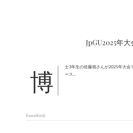
JpGU2025
博士3年生の佐藤嶺さんが2025年大会で学生優秀発表賞を受賞しました。おめでとうございます！ [メールニュ
ース…
KawaiKenji