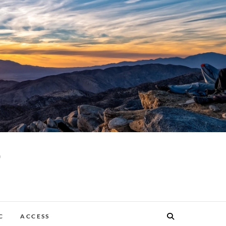
p
C
ACCESS