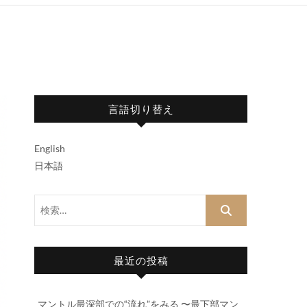
言語切り替え
English
日本語
検
索…
最近の投稿
マントル最深部での“流れ”をみる 〜最下部マン