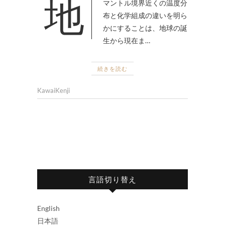
地球の深部構造、とくに核–
マントル境界近くの温度分
布と化学組成の違いを明ら
かにすることは、地球の誕
生から現在ま…
続きを読む
KawaiKenji
言語切り替え
English
日本語