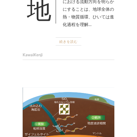
地球の核–マントル境界近く
における流動方向を明らか
にすることは、地球全体の
熱・物質循環、ひいては進
化過程を理解…
続きを読む
KawaiKenji