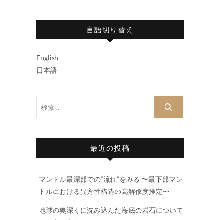
言語切り替え
English
日本語
検
索…
最近の投稿
マントル最深部での“流れ”をみる 〜最下部マン
トルにおける異方性構造の高解像度推定〜
地球の奥深くに沈み込んだ海底の岩石について