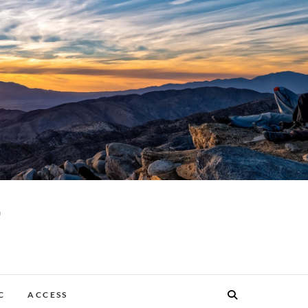
p
C
ACCESS