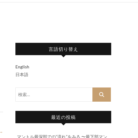
言語切り替え
English
日本語
検
索…
最近の投稿
→
マントル最深部での“流れ”をみる 〜最下部マン