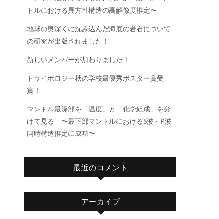
トルにおける異方性構造の高解像度推定〜
地球の奥深くに沈み込んだ海底の岩石について
の研究が出版されました！
新しいメンバーが加わりました！
トライボロジー秋の学校最優秀ポスター賞受
賞！
マントル最深部を「温度」と「化学組成」を分
けて見る 〜最下部マントルにおけるS波・P波
同時構造推定に成功〜
最近のコメント
アーカイブ