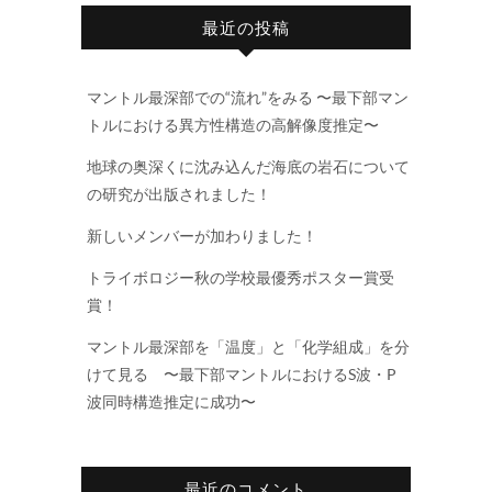
最近の投稿
マントル最深部での“流れ”をみる 〜最下部マン
トルにおける異方性構造の高解像度推定〜
地球の奥深くに沈み込んだ海底の岩石について
の研究が出版されました！
新しいメンバーが加わりました！
トライボロジー秋の学校最優秀ポスター賞受
賞！
マントル最深部を「温度」と「化学組成」を分
けて見る 〜最下部マントルにおけるS波・P
波同時構造推定に成功〜
最近のコメント