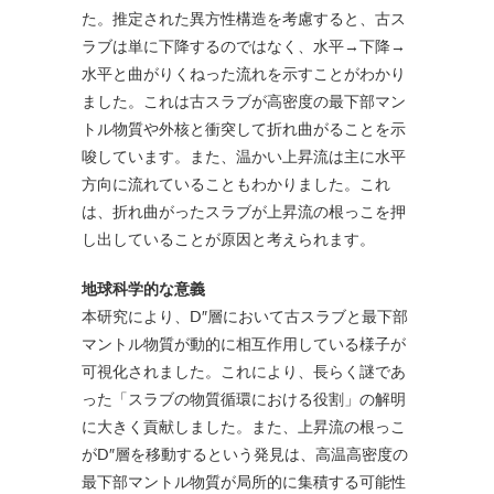
た。推定された異方性構造を考慮すると、古ス
ラブは単に下降するのではなく、水平→下降→
水平と曲がりくねった流れを示すことがわかり
ました。これは古スラブが高密度の最下部マン
トル物質や外核と衝突して折れ曲がることを示
唆しています。また、温かい上昇流は主に水平
方向に流れていることもわかりました。これ
は、折れ曲がったスラブが上昇流の根っこを押
し出していることが原因と考えられます。
地球科学的な意義
本研究により、D″層において古スラブと最下部
マントル物質が動的に相互作用している様子が
可視化されました。これにより、長らく謎であ
った「スラブの物質循環における役割」の解明
に大きく貢献しました。また、上昇流の根っこ
がD″層を移動するという発見は、高温高密度の
最下部マントル物質が局所的に集積する可能性