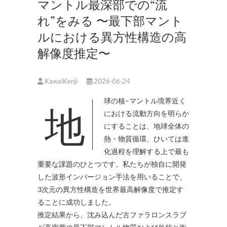
マントル最深部での“流
れ”をみる 〜最下部マント
ルにおける異方性構造の高
解像度推定〜
KawaiKenji
2026-06-24
地球の核–マントル境界近く
における流動方向を明らか
にすることは、地球全体の
熱・物質循環、ひいては進
化過程を理解する上で最も
重要な課題のひとつです。私たちが独自に開発
した波形インバージョン手法を用いることで、
3次元の異方性構造を世界最高解像度で推定す
ることに成功しました。
推定結果から、沈み込んだ古ファラロンスラブ