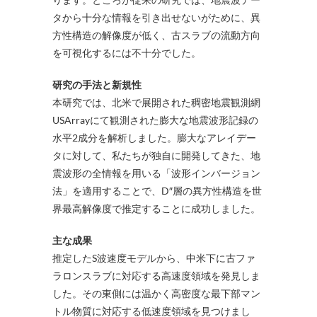
タから十分な情報を引き出せないがために、異
方性構造の解像度が低く、古スラブの流動方向
を可視化するには不十分でした。
研究の手法と新規性
本研究では、北米で展開された稠密地震観測網
USArrayにて観測された膨大な地震波形記録の
水平2成分を解析しました。膨大なアレイデー
タに対して、私たちが独自に開発してきた、地
震波形の全情報を用いる「波形インバージョン
法」を適用することで、D″層の異方性構造を世
界最高解像度で推定することに成功しました。
主な成果
推定したS波速度モデルから、中米下に古ファ
ラロンスラブに対応する高速度領域を発見しま
した。その東側には温かく高密度な最下部マン
トル物質に対応する低速度領域を見つけまし