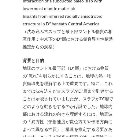
Interaction of a subducted paleo-slab with
lowermost mantle material:
Insights from inferred radially anisotropic
structure in D″ beneath Central America
（沈み込み古スラブと最下部マントル物質の相
互作用：中米下のD″層における鉛直異方性構造
推定からの洞察）
背景と目的
地球のマントル最下部（D″層）における物質
の“流れ”を明らかにすることは、地球の熱・物
質循環史を理解する上で重要です。特に、これ
までは沈み込んだ古スラブがD″層まで到達する
ことは示唆されていましたが、スラブがD″層で
どのような動きをするのかは謎でした。地球内
部における流れの向きを理解するには、地震波
の「異方性（伝播速度が変位方向や伝播方向に
よって異なる性質）」構造を推定する必要があ
ります。ところが従来の研究では、地震波デー